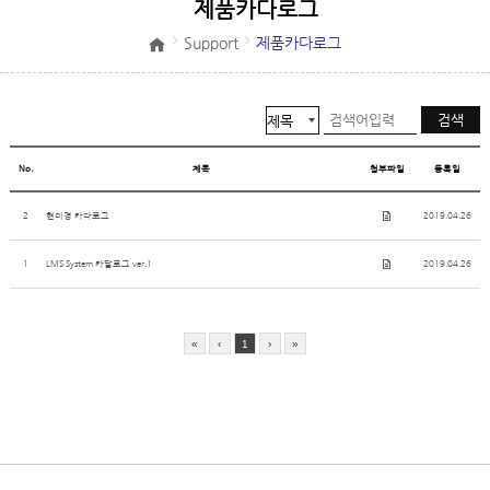
제품카다로그
Support
제품카다로그
No.
제목
첨부파일
등록일
2
현미경 카다로그
2019.04.26
1
LMS System 카달로그 ver.1
2019.04.26
«
‹
1
›
»